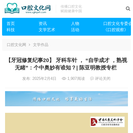
传播口腔文化
赋能健康中国
首页
资讯
人物
口腔文化专委会
科技
文学艺术
活动
《口腔观察》
口腔文化网
文学作品
【牙冠修复纪事20】 牙科车针 ， “自学成才 ，熟视
无睹”：个中奥妙有谁知？| 陈亚明教授专栏
发布: 2025年2月4日
1,907
阅读
评论关闭