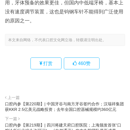
用，牙体预备的效果更佳，但国内中低端牙椅，基本上
没有速度调节装置，这也是钨钢车针不能得到广泛使用
的原因之一。
本文来自网络，不代表口腔文化网立场，转载请注明出处。
打赏
460
赞
上一篇
口腔内参【第220期】| 中国牙谷与南方牙谷签约合作；汉瑞祥集团
获KKR 2.5亿美元战略投资；去年全国口腔器械规模约360亿元
下一篇
口腔内参【第219期】| 四川将建天府口腔医院；上海颁发首张“口