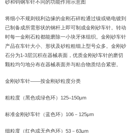
砂和钨钢车针不同的功能作用示意图
将细小不规则锐利边缘的金刚石碎粒通过镍或铬电镀到
已制备成所需形状的钢杆上即可制成金刚砂车针。转动
时每一金刚石粒都能磨除一小块牙体组织。金刚砂车针
产品在车针大小、形状及砂粒粗细上型号众多。金刚砂
石分为1-3层沉积在器械表面，优质金刚砂车针的磨切
颗粒均匀地分布在器械表面并与粘合物质结合紧密。
金刚砂车针——按金刚砂粒度分类
粗粒度（黑色或绿色环）125–150μm
标准金刚砂车针（蓝色环）106－125μm
细粒度（红色或无色色环）53－63μm