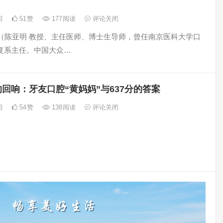
1日
51
赞
177
阅读
评论关闭
明 （陈亚明 教授、主任医师、博士生导师，曾任南京医科大学口
复系主任。中国大众…
的回响：牙友口腔“黄妈妈”与637分的答案
0日
54
赞
138
阅读
评论关闭