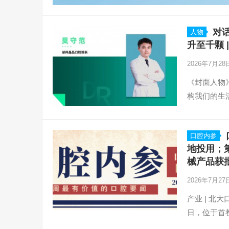
对
人物
升至千颗 
2026年7月2
《封面人物
构我们的生
口腔内参
地投用；第
械产品获
2026年7月2
产业 | 北
日，位于首