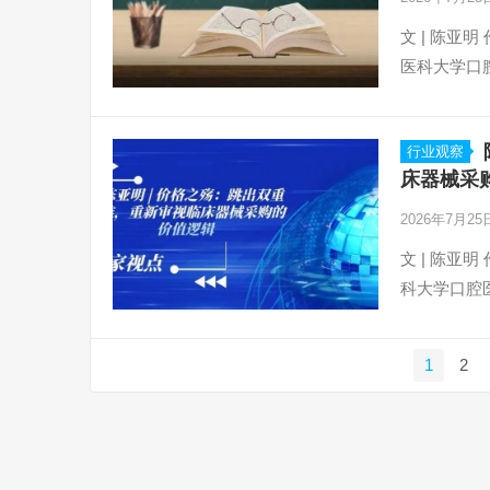
文 | 陈亚
医科大学口
行业观察
床器械采
2026年7月2
文 | 陈亚
科大学口腔
文
1
2
章
导
航