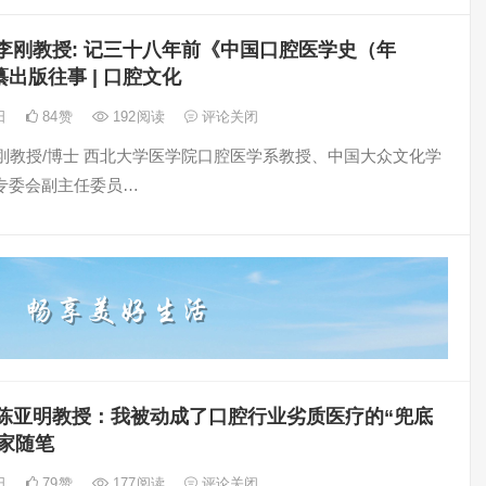
李刚教授: 记三十八年前《中国口腔医学史（年
出版往事 | 口腔文化
5日
84
赞
192
阅读
评论关闭
 李刚教授/博士 西北大学医学院口腔医学系教授、中国大众文化学
专委会副主任委员…
陈亚明教授：我被动成了口腔行业劣质医疗的“兜底
 医家随笔
5日
79
赞
177
阅读
评论关闭