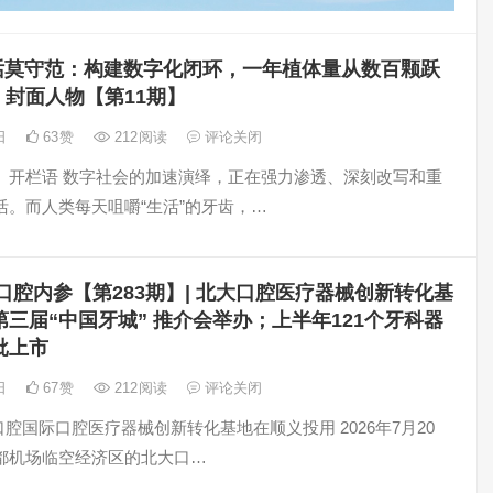
话莫守范：构建数字化闭环，一年植体量从数百颗跃
| 封面人物【第11期】
8日
63
赞
212
阅读
评论关闭
》开栏语 数字社会的加速演绎，正在强力渗透、深刻改写和重
活。而人类每天咀嚼“生活”的牙齿，…
口腔内参【第283期】| 北大口腔医疗器械创新转化基
三届“中国牙城” 推介会举办；上半年121个牙科器
批上市
7日
67
赞
212
阅读
评论关闭
大口腔国际口腔医疗器械创新转化基地在顺义投用 2026年7月20
都机场临空经济区的北大口…