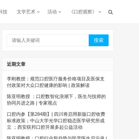
科技
文学艺术
活动
《口腔观察》
搜索
近期文章
李刚教授：规范口腔医疗服务价格项目及医保支
付政策对大众口腔健康的影响 | 政策解读
陈亚明教授 ：口腔数智化浪潮下，医生与技师的
协同共进之路 | 专家视点
口腔内参【第284期】| 四川将启用新版口腔收费
标准政策；中山大学光华口腔稳态医学研究所成
立 ；西安联邦口腔开展多起公益活动
陈亚明教授：口腔行业新趋势与民营医生启示录 |