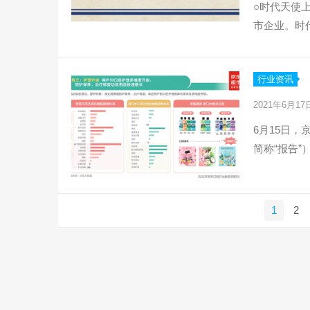
○时代天使
市企业。时代
行业资讯
2021年6月1
6月15日，
简称“报告
文
1
2
章
导
航