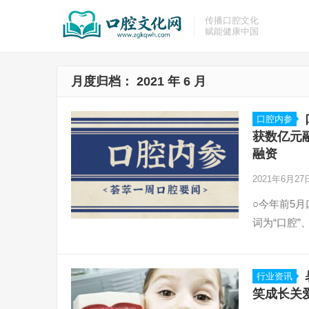
传播口腔文化
赋能健康中国
月度归档：
2021 年 6 月
口腔内参
获数亿元
融资
2021年6月2
○今年前5
词为“口腔”
行业资讯
笑成长关