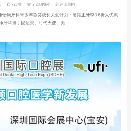
6日
723
赞
2,280
阅读
评论关闭
康怡康牙科青少年微笑成长关爱计划：暑期正牙季8.6折大优惠
怡康牙科携手隐适美、时代天使、美…