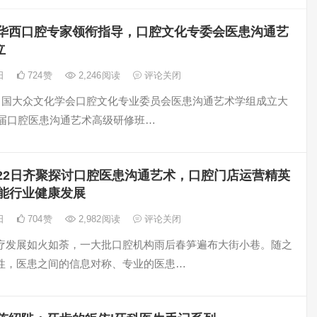
华西口腔专家领衔指导，口腔文化专委会医患沟通艺
立
3日
724
赞
2,246
阅读
评论关闭
，中国大众文化学会口腔文化专业委员会医患沟通艺术学组成立大
1首届口腔医患沟通艺术高级研修班…
22日齐聚探讨口腔医患沟通艺术，口腔门店运营精英
赋能行业健康发展
0日
704
赞
2,982
阅读
评论关闭
疗发展如火如荼，一大批口腔机构雨后春笋遍布大街小巷。随之
性，医患之间的信息对称、专业的医患…