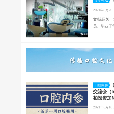
文学作品
2021年6月2
文/陈绍陟
员、毕业于
口腔内参
交流会（I
柏投资加
2021年6月1