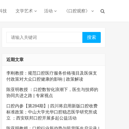
科技
文学艺术
活动
《口腔观察》
搜索
近期文章
李刚教授：规范口腔医疗服务价格项目及医保支
付政策对大众口腔健康的影响 | 政策解读
陈亚明教授 ：口腔数智化浪潮下，医生与技师的
协同共进之路 | 专家视点
口腔内参【第284期】| 四川将启用新版口腔收费
标准政策；中山大学光华口腔稳态医学研究所成
立 ；西安联邦口腔开展多起公益活动
陈亚明教授：口腔行业新趋势与民营医生启示录 |