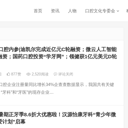
首页
资讯
人物
口腔文化专委会
口腔内参|迪凯尔完成近亿元C轮融资；微云人工智能
融资；国药口腔投资“学牙网”；领健获1亿元美元D轮
7日
877
赞
2,520
阅读
评论关闭
月口腔企业注册量同比增长34%企查查数据显示，我国共有关键
、“牙科”和“牙医”的现存企业…
暑期正牙季8.6折大优惠啦！汉源怡康牙科“青少年微
爱计划”启幕