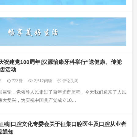
庆祝建党100周年|汉源怡康牙科举行“送健康、传党
护齿活动
6日
723
赞
2,512
阅读
评论关闭
国巨轮，党领导人民走过了百年光辉历程。今天我们迎来了人民
伟大复兴，为庆祝中国共产党成立10…
征稿|口腔文化专委会关于征集口腔医生及口腔从业者
品通知