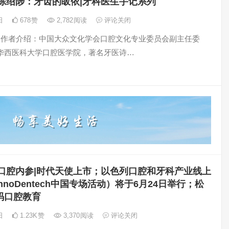
陈绍陟：牙齿的皈依|牙科医生手记系列
0日
678
赞
2,782
阅读
评论关闭
 （作者介绍：中国大众文化学会口腔文化专业委员会副主任委
华西医科大学口腔医学院，著名牙医诗…
口腔内参|时代天使上市；以色列口腔和牙科产业线上
nnoDentech中国专场活动）将于6月24日举行；松
码口腔教育
8日
1.23K
赞
3,370
阅读
评论关闭