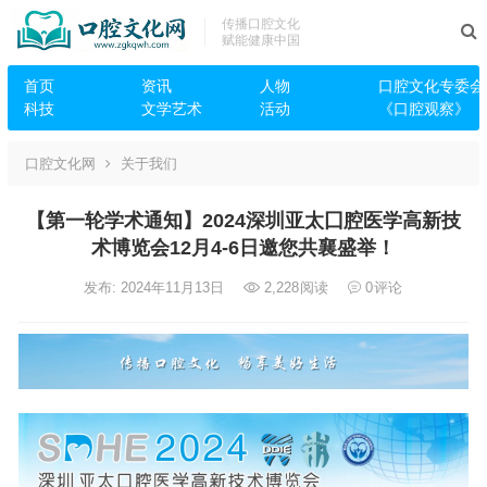
传播口腔文化
赋能健康中国
首页
资讯
人物
口腔文化专委会
科技
文学艺术
活动
《口腔观察》
口腔文化网
关于我们
【第一轮学术通知】2024深圳亚太囗腔医学高新技
术博览会12月4-6日邀您共襄盛举！
发布: 2024年11月13日
2,228
阅读
0
评论