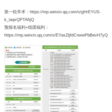
第一轮学术：https://mp.weixin.qq.com/s/gHrEYUS-
k_laqxQPTAfijQ
预报名福利+组团福利：
https://mp.weixin.qq.com/s/EYasZljfdCnwwPbBevH7yQ