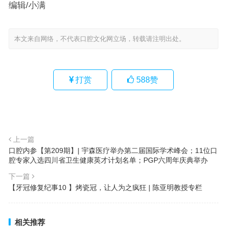
编辑/小满
本文来自网络，不代表口腔文化网立场，转载请注明出处。
打赏
588
赞
上一篇
口腔内参【第209期】| 宇森医疗举办第二届国际学术峰会；11位口
腔专家入选四川省卫生健康英才计划名单；PGP六周年庆典举办
下一篇
【牙冠修复纪事10 】烤瓷冠，让人为之疯狂 | 陈亚明教授专栏
相关推荐