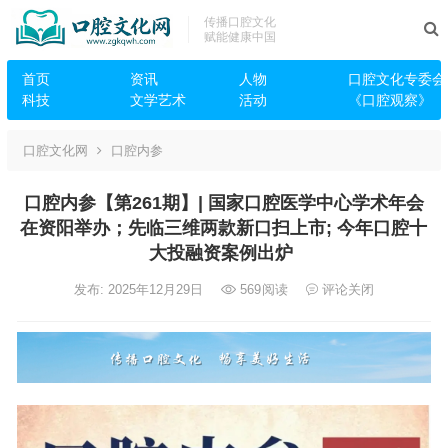
传播口腔文化
赋能健康中国
首页
资讯
人物
口腔文化专委会
科技
文学艺术
活动
《口腔观察》
口腔文化网
口腔内参
口腔内参【第261期】| 国家口腔医学中心学术年会
在资阳举办；先临三维两款新口扫上市; 今年口腔十
大投融资案例出炉
发布: 2025年12月29日
569
阅读
评论关闭