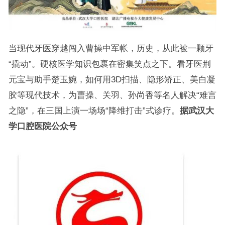
当现代牙医穿越闯入曹操中军帐，历史，从此被一颗牙
“撬动”。硬核医学知识包裹在密集笑点之下。看牙医荆
元宝与助手楚玉婉，如何用3D扫描、隐形矫正、美白凝
胶等现代技术，为曹操、关羽、孙尚香等名人解决“难言
之隐”，在三国上演一场场“降维打击”式诊疗。
据武汉大
学口腔医院公众号