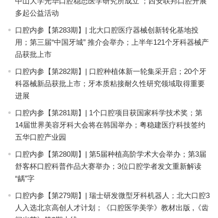
中山大学光华口腔稳态医学研究所成立 ；西安联邦口腔开展
多起公益活动
口腔内参【第283期】| 北大口腔医疗器械创新转化基地投
用；第三届“中国牙城” 推介会举办；上半年121个牙科器械产
品获批上市
口腔内参【第282期】| 口腔种植体新一轮集采开启；20个牙
科器械新品获批上市；牙本质粘接耐久性研究领域取得重要
进展
口腔内参【第281期】| 1个口腔项目获国家科学技术奖；第
14届世界美容牙科大会将在韩国举办；粤稳建医疗科技签约
五华口腔产业园
口腔内参【第280期】| 第5届种植高阶学术大会举办；第3届
舒客杯口腔科普作品大赛举办；3位口腔学者发文重新解读
“龋”字
口腔内参【第279期】| 瑞士研发微型牙科机器人；北大口腔3
人入选北京高创人才计划；《口腔医学美学》教材出版 ,《齿