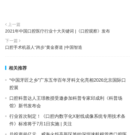
上一篇
2021年中国口腔医疗行业十大关键词 |《口腔观察》发布
下一篇
口腔手术机器人“跨步”黄金赛道 |中国智造
相关推荐
“中国牙匠之乡”广东五华百年牙科文化亮相2026北京国际口
腔展
口腔科普达人王璟教授受邀参加科普专家邱成利《科普场
馆》新书发布会
行业首次制定！《口腔内数字化X射线成像系统专用技术条
件》标准将于7月1日实施 | 关注
总投资超亿元，威海火炬高新区签约深圳速航根管类口腔医