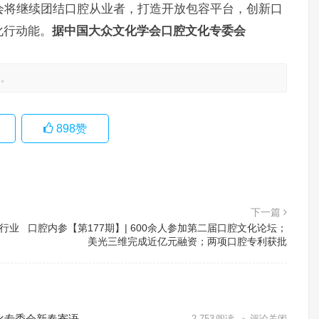
委会将继续团结口腔从业者，打造开放包容平台，创新口
化行动能。
据中国大众文化学会口腔文化专委会
处。
898
赞
下一篇
 行业
口腔内参【第177期】| 600余人参加第二届口腔文化论坛；
美光三维完成近亿元融资；两项口腔专利获批
文化专委会新春寄语
2,753
阅读
评论关闭